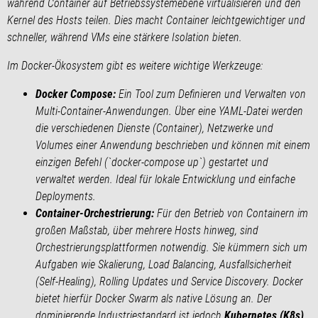
während Container auf Betriebssystemebene virtualisieren und den
Kernel des Hosts teilen. Dies macht Container leichtgewichtiger und
schneller, während VMs eine stärkere Isolation bieten.
Im Docker-Ökosystem gibt es weitere wichtige Werkzeuge:
Docker Compose:
Ein Tool zum Definieren und Verwalten von
Multi-Container-Anwendungen. Über eine YAML-Datei werden
die verschiedenen Dienste (Container), Netzwerke und
Volumes einer Anwendung beschrieben und können mit einem
einzigen Befehl (`docker-compose up`) gestartet und
verwaltet werden. Ideal für lokale Entwicklung und einfache
Deployments.
Container-Orchestrierung:
Für den Betrieb von Containern im
großen Maßstab, über mehrere Hosts hinweg, sind
Orchestrierungsplattformen notwendig. Sie kümmern sich um
Aufgaben wie Skalierung, Load Balancing, Ausfallsicherheit
(Self-Healing), Rolling Updates und Service Discovery. Docker
bietet hierfür Docker Swarm als native Lösung an. Der
dominierende Industriestandard ist jedoch
Kubernetes (K8s)
,