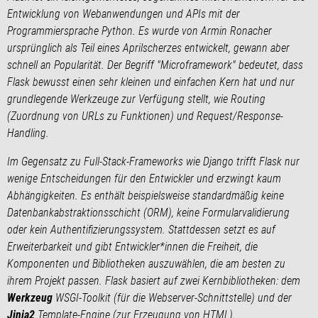
Entwicklung von Webanwendungen und APIs mit der
Programmiersprache Python. Es wurde von Armin Ronacher
ursprünglich als Teil eines Aprilscherzes entwickelt, gewann aber
schnell an Popularität. Der Begriff "Microframework" bedeutet, dass
Flask bewusst einen sehr kleinen und einfachen Kern hat und nur
grundlegende Werkzeuge zur Verfügung stellt, wie Routing
(Zuordnung von URLs zu Funktionen) und Request/Response-
Handling.
Im Gegensatz zu Full-Stack-Frameworks wie Django trifft Flask nur
wenige Entscheidungen für den Entwickler und erzwingt kaum
Abhängigkeiten. Es enthält beispielsweise standardmäßig keine
Datenbankabstraktionsschicht (ORM), keine Formularvalidierung
oder kein Authentifizierungssystem. Stattdessen setzt es auf
Erweiterbarkeit und gibt Entwickler*innen die Freiheit, die
Komponenten und Bibliotheken auszuwählen, die am besten zu
ihrem Projekt passen. Flask basiert auf zwei Kernbibliotheken: dem
Werkzeug
WSGI-Toolkit (für die Webserver-Schnittstelle) und der
Jinja2
Template-Engine (zur Erzeugung von HTML).