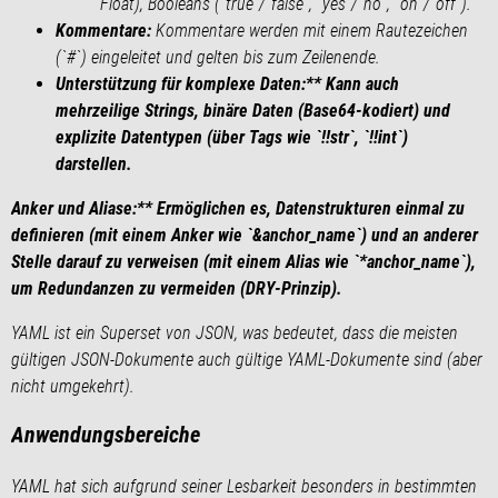
Float), Booleans (`true`/`false`, `yes`/`no`, `on`/`off`).
Kommentare:
Kommentare werden mit einem Rautezeichen
(`#`) eingeleitet und gelten bis zum Zeilenende.
Unterstützung für komplexe Daten:** Kann auch
mehrzeilige Strings, binäre Daten (Base64-kodiert) und
explizite Datentypen (über Tags wie `!!str`, `!!int`)
darstellen.
Anker und Aliase:** Ermöglichen es, Datenstrukturen einmal zu
definieren (mit einem Anker wie `&anchor_name`) und an anderer
Stelle darauf zu verweisen (mit einem Alias wie `*anchor_name`),
um Redundanzen zu vermeiden (DRY-Prinzip).
YAML ist ein Superset von JSON, was bedeutet, dass die meisten
gültigen JSON-Dokumente auch gültige YAML-Dokumente sind (aber
nicht umgekehrt).
Anwendungsbereiche
YAML hat sich aufgrund seiner Lesbarkeit besonders in bestimmten