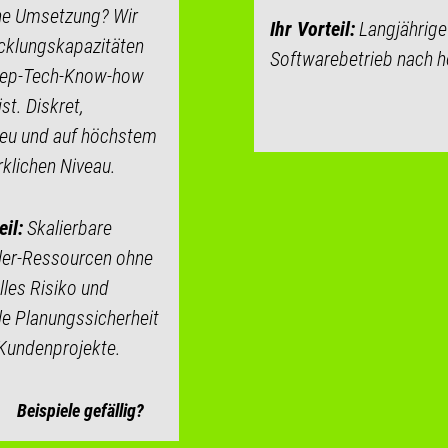
che Umsetzung? Wir
Ihr Vorteil:
Langjährige
icklungskapazitäten
Softwarebetrieb nach h
Deep-Tech-Know-how
ist. Diskret,
reu und auf höchstem
klichen Niveau.
eil:
Skalierbare
ler-Ressourcen ohne
lles Risiko und
e Planungssicherheit
 Kundenprojekte.
Beispiele gefällig?