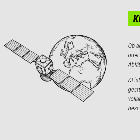
K
Ob a
oder 
Ablä
KI i
gest
voll
besc