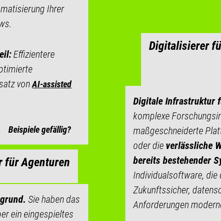
matisierung Ihrer
ws.
Digitalisierer
eil:
Effizientere
ptimierte
nsatz von
AI-assisted
Digitale Infrastruktur 
komplexe Forschungsin
Beispiele gefällig?
maßgeschneiderte Pla
oder die
verlässliche 
bereits bestehender 
r für Agenturen
Individualsoftware, die
Zukunftssicher, datens
rgrund.
Sie haben das
Anforderungen moderne
er ein eingespieltes