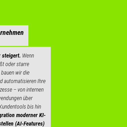
ternehmen
 steigert.
Wenn
ßt oder starre
 bauen wir die
nd automatisieren Ihre
zesse – von internen
endungen über
Kundentools bis hin
gration moderner KI-
stellen (AI-Features)