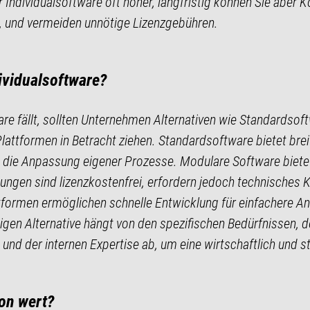
 Individualsoftware oft höher, langfristig können Sie aber Ko
n, und vermeiden unnötige Lizenzgebühren.
dividualsoftware?
ware fällt, sollten Unternehmen Alternativen wie Standards
tformen in Betracht ziehen. Standardsoftware bietet brei
 die Anpassung eigener Prozesse. Modulare Software bietet m
ungen sind lizenzkostenfrei, erfordern jedoch technische
ormen ermöglichen schnelle Entwicklung für einfachere A
igen Alternative hängt von den spezifischen Bedürfnissen, d
 und der internen Expertise ab, um eine wirtschaftlich und s
ion wert?